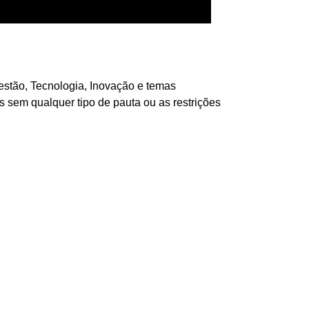
nter o negócio. O desenvolvimento da ideia da
estão, Tecnologia, Inovação e temas
sem qualquer tipo de pauta ou as restrições