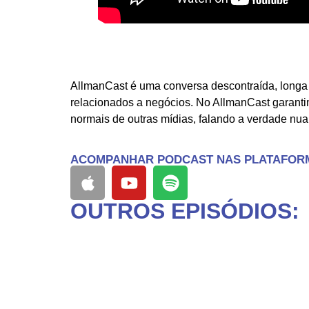
A conversa foi sobre empreendedorismo, control
empresa. Gestão Financeira como auxilio no de
AllmanCast é uma conversa descontraída, longa 
relacionados a negócios. No AllmanCast garanti
normais de outras mídias, falando a verdade nu
ACOMPANHAR PODCAST NAS PLATAFOR
OUTROS EPISÓDIOS: