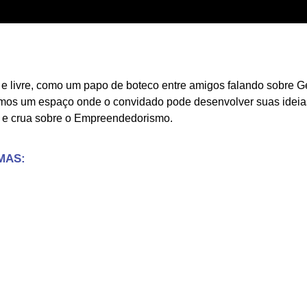
e e finanças. A vontade que o empreendedor tem de ter para ma
senvolvimento do negócio.
e livre, como um papo de boteco entre amigos falando sobre G
mos um espaço onde o convidado pode desenvolver suas ideias 
a e crua sobre o Empreendedorismo.
MAS: