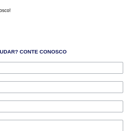
osco!
edorismo e Vendas
JUDAR? CONTE CONOSCO