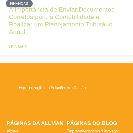
FINANÇAS
A Importância de Enviar Documentos
Corretos para a Contabilidade e
Realizar um Planejamento Tributário
Anual
LEIA MAIS
Especialização em Soluções em Gestão
PÁGINAS DA ALLMAN
PÁGINAS DO BLOG
Allman
Empreendedorismo & Inovação